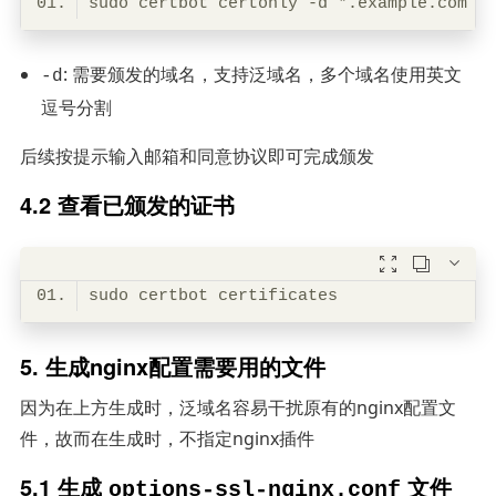
sudo certbot certonly -d *
.example
.com
-
: 需要颁发的域名，支持泛域名，多个域名使用英文
-d
逗号分割
后续按提示输入邮箱和同意协议即可完成颁发
4.2 查看已颁发的证书



5. 生成nginx配置需要用的文件
因为在上方生成时，泛域名容易干扰原有的nginx配置文
件，故而在生成时，不指定nginx插件
5.1 生成
文件
options-ssl-nginx.conf