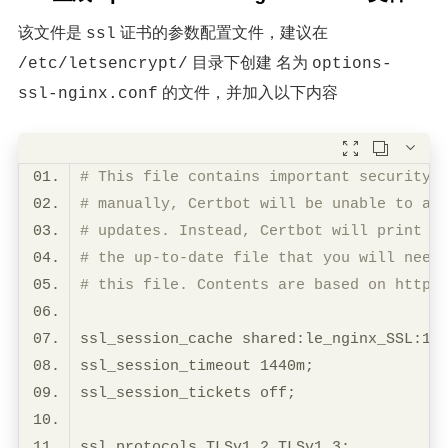
该文件是
证书的参数配置文件，建议在
ssl
目录下创建 名为
/etc/letsencrypt/
options-
的文件，并加入以下内容
ssl-nginx.conf



# This file contains important security 
# manually, Certbot will be unable to au
# updates. Instead, Certbot will print a
# the up-to-date file that you will need
# this file. Contents are based on https