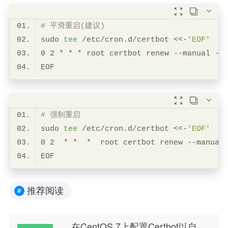



# 平滑重启(建议)
sudo 
tee
 /etc/cron.d/certbot <<-
'EOF'
0 2 * * * root certbot renew --manual --



# 强制重启
sudo 
tee
 /etc/cron.d/certbot <<-
'EOF'
0 2  * *  *  root certbot renew --manual
推荐阅读
#
在CentOS 7上配置Certbot以自动签发Nginx的HTTPS证书