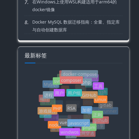
7.
在Windows上使用WSL构建适用于arm64的
docker镜像
8.
Docker MySQL 数据迁移指南：全量、指定库
与自动创建数据库
最新标签
docker-compose
linux
composer
centos
nginx
php
docker
svn
MySQL
工具
https
用户组
用户
nfs
GitHub
镜像
ssh
git
进程
Linux
端口
dig
RSA
服务器
gitlab
PHP
dns
加密
css
mime
游戏操作
正则
gitlab-runner
npm
实时同步
vue
nacos
github
javascript
PHPstorm
xhsell
node
pnpm
项目分享
命令
windwos
浏览器
搜索
内网穿透
开源