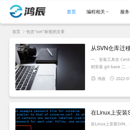
首页
编程相关
服务
首页
包含"svn"标签的文章
从SVN仓库迁移
一、安装工具在 Centos 
则安装 git-base 二
鸿辰
2022-0
在Linux上安
在Linux上安装SVN