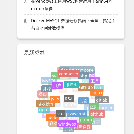
7.
在Windows上使用WSL构建适用于arm64的
docker镜像
8.
Docker MySQL 数据迁移指南：全量、指定库
与自动创建数据库
最新标签
docker-compose
linux
composer
php
svn
nginx
centos
docker
工具
用户组
MySQL
用户
GitHub
https
进程
nfs
ssh
Linux
镜像
git
端口
RSA
PHP
加密
dig
gitlab
服务器
游戏操作
正则
dns
css
mime
gitlab-runner
npm
vue
javascript
github
node
nacos
实时同步
pnpm
xhsell
PHPstorm
windwos
项目分享
命令
内网穿透
浏览器
搜索
开源