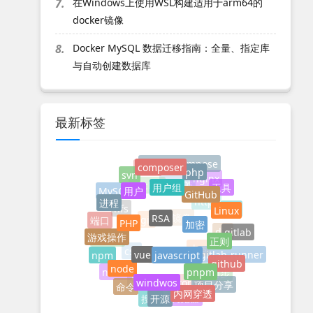
7.
在Windows上使用WSL构建适用于arm64的
docker镜像
8.
Docker MySQL 数据迁移指南：全量、指定库
与自动创建数据库
最新标签
composer
docker-compose
php
linux
svn
用户组
nginx
用户
工具
GitHub
centos
docker
MySQL
进程
Linux
https
RSA
ssh
nfs
PHP
加密
端口
镜像
git
gitlab
游戏操作
正则
dig
服务器
javascript
vue
npm
dns
gitlab-runner
css
github
node
mime
pnpm
nacos
windwos
实时同步
项目分享
命令
xhsell
PHPstorm
内网穿透
开源
浏览器
搜索